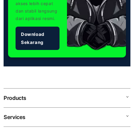
pengalaman bermain terasa lebih lancar
akses lebih cepat
sehingga banyak member aktif memilih
dan stabil langsung
platform ini untuk mencari hiburan sekaligus
dari aplikasi resmi.
kemenangan fantastis.
Download
Sekarang
Berbagai pilihan game slot gacor terbaru
tersedia lengkap dengan RTP tinggi, fitur free
spin, bonus scatter, hingga jackpot progresif
yang siap memberikan sensasi permainan
lebih seru dan menegangkan. SLOT777
S
menghadirkan provider terbaik dengan
i
kualitas permainan modern dan update game
n
Products
g
terbaru setiap hari. Tidak sedikit pemain yang
l
berhasil mendapatkan maxwin besar berkat
e
Services
kombinasi pola gacor terbaru dan pilihan slot
Slot Gacor
c
favorit yang sedang ramai dimainkan malam
Link Gacor
o